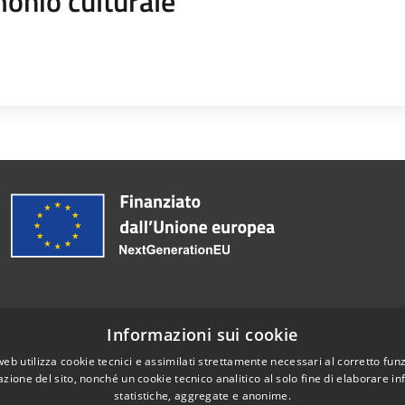
onio culturale
Informazioni sui cookie
Telefono:
0375284411
web utilizza cookie tecnici e assimilati strettamente necessari al corretto fu
azione del sito, nonché un cookie tecnico analitico al solo fine di elaborare i
statistiche, aggregate e anonime.