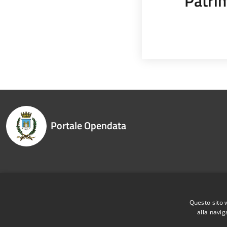
Patrim
Portale Opendata
Recapiti e contatti
Piazza Garibaldi 26, 26041 - Casalmaggiore CR
Questo sito 
alla navig