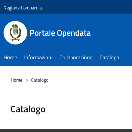
Salta al contenuto principale
Regione Lombardia
Portale Opendata
Home
Informazioni
Collaborazione
Catalogo
Home
>
Catalogo
Catalogo